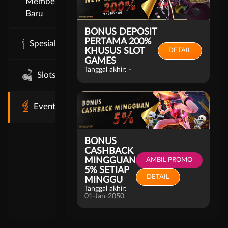
Member
Baru
BONUS DEPOSIT
PERTAMA 200%
Spesial
KHUSUS SLOT
DETAIL
GAMES
Tanggal akhir:
-
Slots
Event
BONUS
CASHBACK
MINGGUAN
AMBIL PROMO
5% SETIAP
DETAIL
MINGGU
Tanggal akhir:
01-Jan-2050