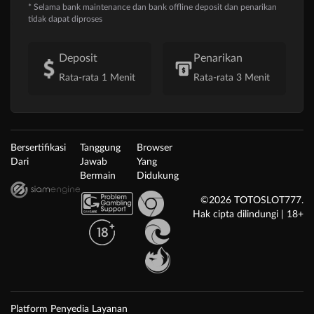
* Selama bank maintenance dan bank offline deposit dan penarikan
tidak dapat diproses
Deposit
Penarikan
Rata-rata 1 Menit
Rata-rata 3 Menit
Bersertifikasi
Tanggung
Browser
Dari
Jawab
Yang
Bermain
Didukung
©2026 TOTOSLOT777.
Hak cipta dilindungi | 18+
Platform Penyedia Layanan