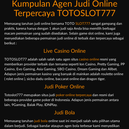
Kumpulan Agen Judi Online
Terpercaya TOTOSLOT777
Memasang taruhan judi online bersama TOTO
SLOT777
sangat gampang dan
praktis, karena hanya dengan 1 akun judi saja Anda bisa memilih berbagai
macam permainan yang sudah disediakan. Selain game slot online, kami juga
menyediakan beberapa permainan judi online di terbaik dan terpercaya sebagai
berikut :
Live Casino Online
TOTOSLOT77 adalah salah salah satu agen situs
casino online
resmi yang
memberikan provider terbaik dan ternama seperti Ion Casino, Pretty Gaming, PP
Casino, Evo Gaming, Asia Gaming, SBO Casino, Dream Gaming dan Allbet.
Adapun jenis permainan kasino yang banyak di mainkan adalah roulette online
( rolet online ), sicbo dadu online, baccarat online dan dragon tiger.
Judi Poker Online
Totoslot777 merupakan situs judi
poker online terpercaya
dan resmi dari
beberapa provider game poker di Indonesia. Adapun jenis permainan antara
lain, 9Gaming, Balak Play, IDNPlay.
Judi Bola
Memasang taruhan
judi bola
online saat ini menjadi salah satu pilihan utama
dalam berjudi. Sebagai bandar ataupun agen bola terbesar kami menyedikan