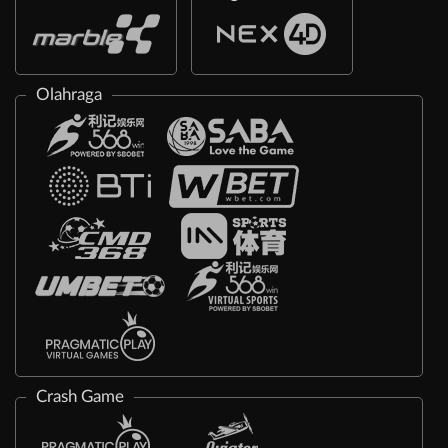
Olahraga
Crash Game