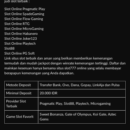
judi slot terbaik :
Slot Online Pragmatic Play
Slot Online SpadeGaming
Slot Online Flow Gaming
Slot Online RTG
Slot Online MicroGaming
Slot Online Habanero
Slot Online Joker123
Slot Online Playtech
Slot88
Slot Online PG Soft
Link situs slot terbaik dan aman yang berikan memberikan kemenangan
termudah dan mudah jackpot dengan winrate kemenangan tertinggi. Daftar dan
mainkan keseruan hanya bersama situs slot777 online yang selalu membayar
berapapun kemenangan yang Anda dapatkan.
Metode Deposit
Transfer Bank, Ovo, Dana, Gopay, LinkAja dan Pulsa
Minimal Deposit
20.000 IDR
Provider Slot
Pragmatic Play, Slot88, Playtech, Microgaming
Terbaik
Sweet Bonanza, Gate of Olympus, Koi Gate, Aztec
Game Slot Favorit
Gems