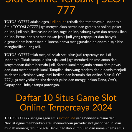
777
TOTOSLOT777 adalah agen
judi online
terbaik dan terpercaya di Indonesia.
Situs TOTOSLOT777 juga menyediakan permainan game slot online, poker
online, judi bola, live casino online, togel online, sabung ayam dan tembak ikan
online. Permainan slot merupakan jenis judi yang terpopuler dan banyak
digemari para bettor saat ini karena hanya menggunakan hp android saja bisa
menghasilkan uang asli.
TOTOSLOT777 telah menjadi salah satu situs judi terpercaya no 1 di
Indonesia. Tidak sampai disitu saja kami juga memberikan rasa aman dan
kenyamanan dalam bermain judi. Karena kami menjamin semua data privasi
dan data member setia kami. Tampilan situs yang modern dan dinamis menjadi
salah satu kelebihan yang kami berikan dan bermain slot online. Situs SLOT
777 juga menyediakan slot deposit pulsa dan menggunakan Dana, OVO,
Gopay dan Linkaja tanpa potongan.
Daftar 10 Situs Game Slot
Online Terpercaya 2024
TOTOSLOT777 sebagai agen situs
slot online
yang berlisensi resmi dari
NexusEngine memberikan atau menawarkan provider slot gacor hari ini dan
mudah menang tahun 2024. Berikut adalah kumpulan dan nama - nama situs