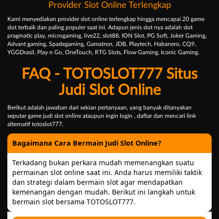
Provider Slot Online Terlengkap
Kami menyediakan provider slot online terlengkap hingga mencapai 20 game
slot terbaik dan paling populer saat ini. Adapun jenis slot nya adalah slot
pragmatic play, microgaming, live22, slot88, ION Slot, PG Soft, Joker Gaming,
Advant gaming, Spadegaming, Gamatron, JDB, Playtech, Habanero, CQ9,
YGGDrasil, Play n Go, OneTouch, RTG Slots, Flow Gaming, Iconic Gaming.
FAQ - TOTOSLOT777 Situs
Judi Slot Online
Berikut adalah jawaban dari sekian pertanyaan, yang banyak ditanyakan
seputar game judi slot online ataupun ingin login , daftar dan mencari link
alternatif totoslot777.
Bagaimana Cara Bermain Judi Slot Online?
Terkadang bukan perkara mudah memenangkan suatu
permainan slot online saat ini. Anda harus memiliki taktik
dan strategi dalam bermain slot agar mendapatkan
kemenangan dengan mudah. Berikut ini langkah untuk
bermain slot bersama TOTOSLOT777.