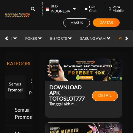
BHS
Live
Versi
Chat
Mobile
INDONESIA
DAFTAR
MASUK
PROMOS
ARCADE
POKER
E-SPORTS
SABUNG AYAM
KATEGORI
Semua
Semua
Event
DOWNLOAD
Promosi
APK
Provider
DETAIL
TOTOSLOT777
Tanggal akhir:
-
Semua
Promosi