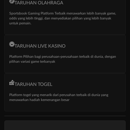
TARUHAN OLAHRAGA
Sportsbook Gaming Platform Terbaik menawarkan lebih banyak game,
odds yang lebih tinggi, dan menyediakan pilihan yang lebih banyak
untuk pemain.
TARUHAN LIVE KASINO
Platform Pilihan bagi perusahaan-perusahaan terbaik di dunia, dengan
pilihan variasi game terbanyak
TARUHAN TOGEL
Platform togel yang menarik dari perusahan terbaik di dunia yang
menawarkan hadiah kemenangan besar