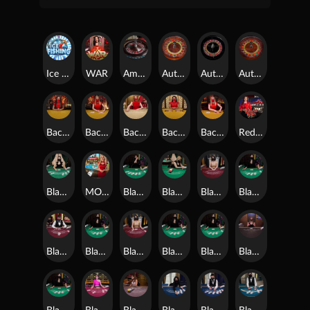
Ice Fishing
WAR
American_Roulette
Auto_Roulette
Auto_Roulette_La_Partage
Auto_Roulette_VIP
Baccarat_A
Baccarat_B
Baccarat_C
Baccarat_Control_Squeeze
Baccarat_Squeeze
Red Baron RNG
Blackjack_B
MONOPOLY Roll'em
Blackjack_C
Blackjack_D
Blackjack_Diamond_VIP
Blackjack_E
Blackjack_Fortune_VIP
Blackjack_G
Blackjack_Grand_VIP
Blackjack_H
Blackjack_I
Blackjack_Infinite