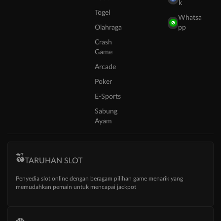
k
Togel
Whatsa
Olahraga
pp
Crash
Game
Arcade
Poker
E-Sports
Sabung
Ayam
TARUHAN SLOT
Penyedia slot online dengan beragam pilihan game menarik yang
memudahkan pemain untuk mencapai jackpot