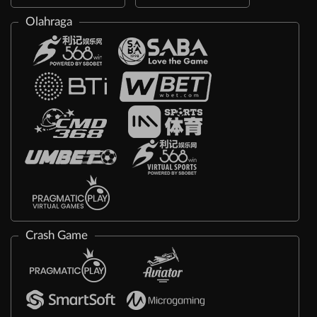
Olahraga
Crash Game