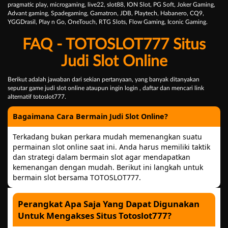
pragmatic play, microgaming, live22, slot88, ION Slot, PG Soft, Joker Gaming,
Advant gaming, Spadegaming, Gamatron, JDB, Playtech, Habanero, CQ9,
YGGDrasil, Play n Go, OneTouch, RTG Slots, Flow Gaming, Iconic Gaming.
FAQ - TOTOSLOT777 Situs
Judi Slot Online
Berikut adalah jawaban dari sekian pertanyaan, yang banyak ditanyakan
seputar game judi slot online ataupun ingin login , daftar dan mencari link
alternatif totoslot777.
Bagaimana Cara Bermain Judi Slot Online?
Terkadang bukan perkara mudah memenangkan suatu
permainan slot online saat ini. Anda harus memiliki taktik
dan strategi dalam bermain slot agar mendapatkan
kemenangan dengan mudah. Berikut ini langkah untuk
bermain slot bersama TOTOSLOT777.
Perangkat Apa Saja Yang Dapat Digunakan
Untuk Mengakses Situs Totoslot777?