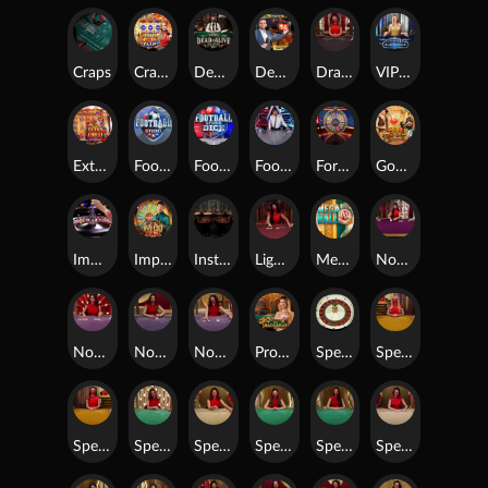
Craps
Crazy Coin Flip
Dead or Alive: Saloon
Deal or No Deal
Dragon_Tiger
VIP Always 6 Blackjack 1
Extra Chilli Epic Spin
Football Studio
Football Studio Dice
Football_Studio
Fortune_Wheel
Gonzo's Treasure Map
Immersive_Roulette
Imperial Quest
Instant_Roulette
Lightning_Baccarat
Mega Ball
No_Comm_Baccarat
No_Comm_Speed_Baccarat_A
No_Comm_Speed_Baccarat_B
No_Comm_Speed_Baccarat_C
Prosperity Tree Baccarat
Speed_Auto_Roulette
Speed_Baccarat_A
Speed_Baccarat_B
Speed_Baccarat_C
Speed_Baccarat_D
Speed_Baccarat_E
Speed_Baccarat_F
Speed_Baccarat_G