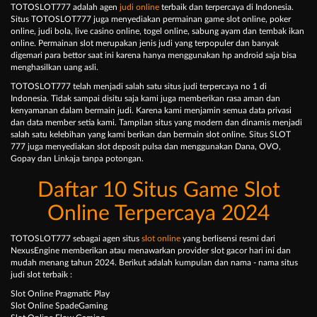
TOTOSLOT777 adalah agen
judi online
terbaik dan terpercaya di Indonesia.
Situs TOTOSLOT777 juga menyediakan permainan game slot online, poker
online, judi bola, live casino online, togel online, sabung ayam dan tembak ikan
online. Permainan slot merupakan jenis judi yang terpopuler dan banyak
digemari para bettor saat ini karena hanya menggunakan hp android saja bisa
menghasilkan uang asli.
TOTOSLOT777 telah menjadi salah satu situs judi terpercaya no 1 di
Indonesia. Tidak sampai disitu saja kami juga memberikan rasa aman dan
kenyamanan dalam bermain judi. Karena kami menjamin semua data privasi
dan data member setia kami. Tampilan situs yang modern dan dinamis menjadi
salah satu kelebihan yang kami berikan dan bermain slot online. Situs SLOT
777 juga menyediakan slot deposit pulsa dan menggunakan Dana, OVO,
Gopay dan Linkaja tanpa potongan.
Daftar 10 Situs Game Slot
Online Terpercaya 2024
TOTOSLOT777 sebagai agen situs
slot online
yang berlisensi resmi dari
NexusEngine memberikan atau menawarkan provider slot gacor hari ini dan
mudah menang tahun 2024. Berikut adalah kumpulan dan nama - nama situs
judi slot terbaik :
Slot Online Pragmatic Play
Slot Online SpadeGaming