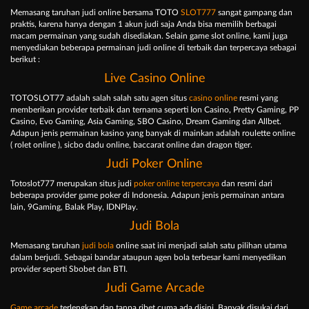
Memasang taruhan judi online bersama TOTO
SLOT777
sangat gampang dan
praktis, karena hanya dengan 1 akun judi saja Anda bisa memilih berbagai
macam permainan yang sudah disediakan. Selain game slot online, kami juga
menyediakan beberapa permainan judi online di terbaik dan terpercaya sebagai
berikut :
Live Casino Online
TOTOSLOT77 adalah salah salah satu agen situs
casino online
resmi yang
memberikan provider terbaik dan ternama seperti Ion Casino, Pretty Gaming, PP
Casino, Evo Gaming, Asia Gaming, SBO Casino, Dream Gaming dan Allbet.
Adapun jenis permainan kasino yang banyak di mainkan adalah roulette online
( rolet online ), sicbo dadu online, baccarat online dan dragon tiger.
Judi Poker Online
Totoslot777 merupakan situs judi
poker online terpercaya
dan resmi dari
beberapa provider game poker di Indonesia. Adapun jenis permainan antara
lain, 9Gaming, Balak Play, IDNPlay.
Judi Bola
Memasang taruhan
judi bola
online saat ini menjadi salah satu pilihan utama
dalam berjudi. Sebagai bandar ataupun agen bola terbesar kami menyedikan
provider seperti Sbobet dan BTI.
Judi Game Arcade
Game arcade
terlengkap dan tanpa ribet cuma ada disini. Banyak disukai dari