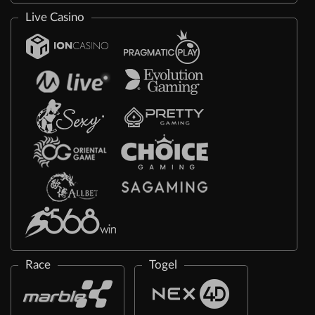
Live Casino
Race
Togel