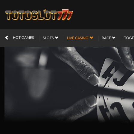
HOT GAMES
SLOTS
LIVE CASINO
RACE
TOG