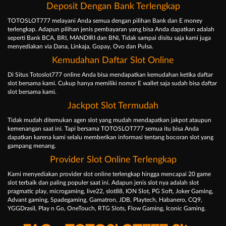
Deposit Dengan Bank Terlengkap
TOTOSLOT777 melayani Anda semua dengan pilihan Bank dan E money
terlengkap. Adapun pilihan jenis pembayaran yang bisa Anda dapatkan adalah
seperti Bank BCA, BRI, MANDIRI dan BNI, Tidak sampai disitu saja kami juga
menyediakan via Dana, Linkaja, Gopay, Ovo dan Pulsa.
Kemudahan Daftar Slot Online
Di Situs Totoslot777 online Anda bisa mendapatkan kemudahan ketika daftar
slot bersama kami. Cukup hanya memiliki nomor E wallet saja sudah bisa daftar
slot bersama kami.
Jackpot Slot Termudah
Tidak mudah ditemukan agen slot yang mudah mendapatkan jakpot ataupun
kemenangan saat ini. Tapi bersama TOTOSLOT777 semua itu bisa Anda
dapatkan karena kami selalu memberikan informasi tentang bocoran slot yang
gampang menang.
Provider Slot Online Terlengkap
Kami menyediakan provider slot online terlengkap hingga mencapai 20 game
slot terbaik dan paling populer saat ini. Adapun jenis slot nya adalah slot
pragmatic play, microgaming, live22, slot88, ION Slot, PG Soft, Joker Gaming,
Advant gaming, Spadegaming, Gamatron, JDB, Playtech, Habanero, CQ9,
YGGDrasil, Play n Go, OneTouch, RTG Slots, Flow Gaming, Iconic Gaming.