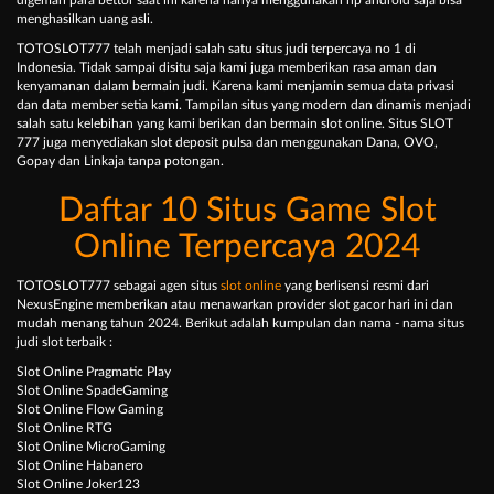
digemari para bettor saat ini karena hanya menggunakan hp android saja bisa
menghasilkan uang asli.
TOTOSLOT777 telah menjadi salah satu situs judi terpercaya no 1 di
Indonesia. Tidak sampai disitu saja kami juga memberikan rasa aman dan
kenyamanan dalam bermain judi. Karena kami menjamin semua data privasi
dan data member setia kami. Tampilan situs yang modern dan dinamis menjadi
salah satu kelebihan yang kami berikan dan bermain slot online. Situs SLOT
777 juga menyediakan slot deposit pulsa dan menggunakan Dana, OVO,
Gopay dan Linkaja tanpa potongan.
Daftar 10 Situs Game Slot
Online Terpercaya 2024
TOTOSLOT777 sebagai agen situs
slot online
yang berlisensi resmi dari
NexusEngine memberikan atau menawarkan provider slot gacor hari ini dan
mudah menang tahun 2024. Berikut adalah kumpulan dan nama - nama situs
judi slot terbaik :
Slot Online Pragmatic Play
Slot Online SpadeGaming
Slot Online Flow Gaming
Slot Online RTG
Slot Online MicroGaming
Slot Online Habanero
Slot Online Joker123