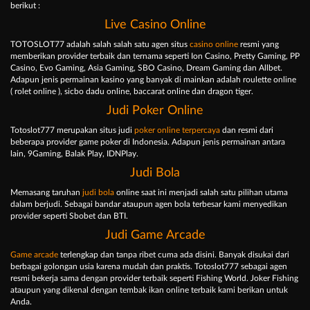
berikut :
Live Casino Online
TOTOSLOT77 adalah salah salah satu agen situs
casino online
resmi yang
memberikan provider terbaik dan ternama seperti Ion Casino, Pretty Gaming, PP
Casino, Evo Gaming, Asia Gaming, SBO Casino, Dream Gaming dan Allbet.
Adapun jenis permainan kasino yang banyak di mainkan adalah roulette online
( rolet online ), sicbo dadu online, baccarat online dan dragon tiger.
Judi Poker Online
Totoslot777 merupakan situs judi
poker online terpercaya
dan resmi dari
beberapa provider game poker di Indonesia. Adapun jenis permainan antara
lain, 9Gaming, Balak Play, IDNPlay.
Judi Bola
Memasang taruhan
judi bola
online saat ini menjadi salah satu pilihan utama
dalam berjudi. Sebagai bandar ataupun agen bola terbesar kami menyedikan
provider seperti Sbobet dan BTI.
Judi Game Arcade
Game arcade
terlengkap dan tanpa ribet cuma ada disini. Banyak disukai dari
berbagai golongan usia karena mudah dan praktis. Totoslot777 sebagai agen
resmi bekerja sama dengan provider terbaik seperti Fishing World. Joker Fishing
ataupun yang dikenal dengan tembak ikan online terbaik kami berikan untuk
Anda.