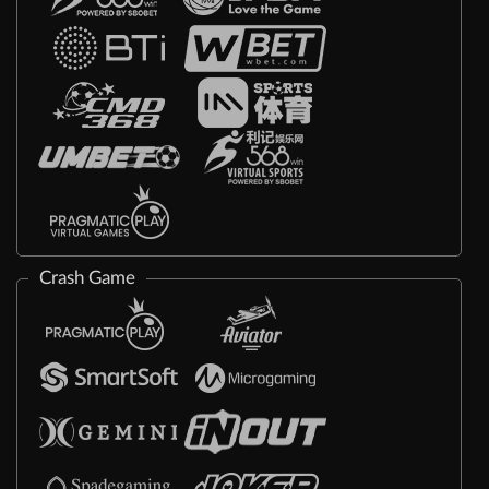
Crash Game