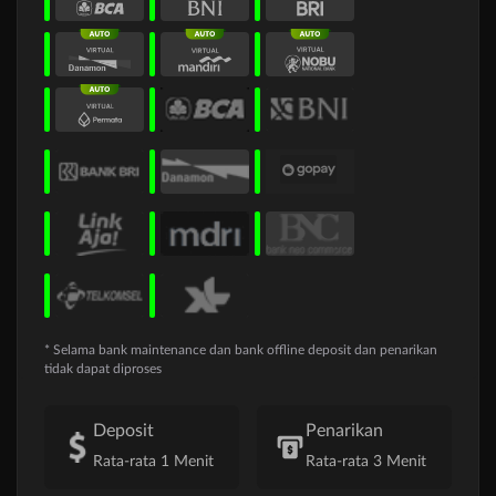
* Selama bank maintenance dan bank offline deposit dan penarikan
tidak dapat diproses
Deposit
Penarikan
Rata-rata 1 Menit
Rata-rata 3 Menit