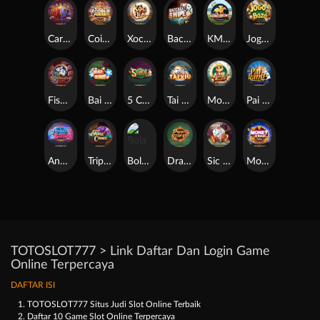
Cards Hi Lo
Coin Pusher
Xoc Dia Lightning
Baccarat: Swipe
KM Virtual Horse Racing
Jogo De Bozo
Fish Prawn Crab 2
Bai Cao
5 Card Poker
Tai Xiu
Monkey King Roulette
Pai Kang
Andar Bahar
Triple Chance
Bola Golek
Dragon Tiger 2
Sic Bo
Money Wheel Deluxe
TOTOSLOT777 > Link Daftar Dan Login Game
Online Terpercaya
DAFTAR ISI
1. TOTOSLOT777 Situs Judi Slot Online Terbaik
2. Daftar 10 Game Slot Online Terpercaya