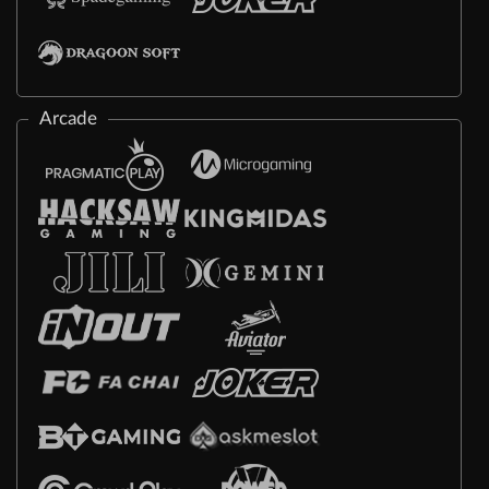
Arcade