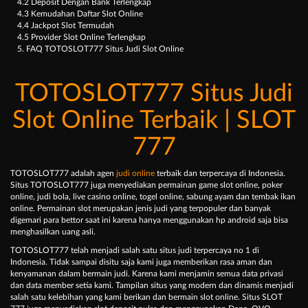
4.2 Deposit Dengan Bank Terlengkap
4.3 Kemudahan Daftar Slot Online
4.4 Jackpot Slot Termudah
4.5 Provider Slot Online Terlengkap
5. FAQ TOTOSLOT777 Situs Judi Slot Online
TOTOSLOT777 Situs Judi
Slot Online Terbaik | SLOT
777
TOTOSLOT777 adalah agen
judi online
terbaik dan terpercaya di Indonesia.
Situs TOTOSLOT777 juga menyediakan permainan game slot online, poker
online, judi bola, live casino online, togel online, sabung ayam dan tembak ikan
online. Permainan slot merupakan jenis judi yang terpopuler dan banyak
digemari para bettor saat ini karena hanya menggunakan hp android saja bisa
menghasilkan uang asli.
TOTOSLOT777 telah menjadi salah satu situs judi terpercaya no 1 di
Indonesia. Tidak sampai disitu saja kami juga memberikan rasa aman dan
kenyamanan dalam bermain judi. Karena kami menjamin semua data privasi
dan data member setia kami. Tampilan situs yang modern dan dinamis menjadi
salah satu kelebihan yang kami berikan dan bermain slot online. Situs SLOT