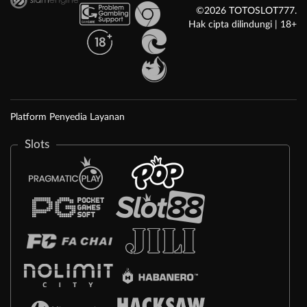
©2026 TOTOSLOT777.
Hak cipta dilindungi | 18+
Platform Penyedia Layanan
Slots