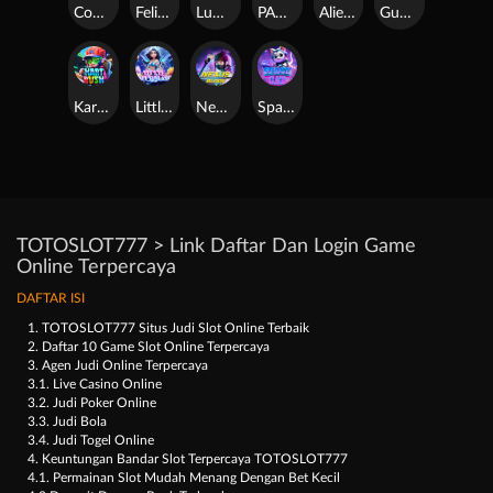
Cooking Red
Felix The Robber
Lumina Drift
PANDA BLESSING
Alien Invasion
Guardian of Gold
Kart Rush
Little Mermaid
Nexus Blade
Space Cat
TOTOSLOT777 > Link Daftar Dan Login Game
Online Terpercaya
DAFTAR ISI
1. TOTOSLOT777 Situs Judi Slot Online Terbaik
2. Daftar 10 Game Slot Online Terpercaya
3. Agen Judi Online Terpercaya
3.1. Live Casino Online
3.2. Judi Poker Online
3.3. Judi Bola
3.4. Judi Togel Online
4. Keuntungan Bandar Slot Terpercaya TOTOSLOT777
4.1. Permainan Slot Mudah Menang Dengan Bet Kecil