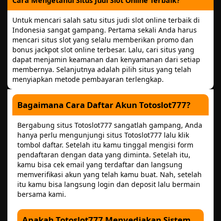
Cara Mengetahui Situs Judi Slot Online Terbaik?
Untuk mencari salah satu situs judi slot online terbaik di
Indonesia sangat gampang. Pertama sekali Anda harus
mencari situs slot yang selalu memberikan promo dan
bonus jackpot slot online terbesar. Lalu, cari situs yang
dapat menjamin keamanan dan kenyamanan dari setiap
membernya. Selanjutnya adalah pilih situs yang telah
menyiapkan metode pembayaran terlengkap.
Bagaimana Cara Daftar Akun Totoslot777?
Bergabung situs Totoslot777 sangatlah gampang, Anda
hanya perlu mengunjungi situs Totoslot777 lalu klik
tombol daftar. Setelah itu kamu tinggal mengisi form
pendaftaran dengan data yang diminta. Setelah itu,
kamu bisa cek email yang terdaftar dan langsung
memverifikasi akun yang telah kamu buat. Nah, setelah
itu kamu bisa langsung login dan deposit lalu bermain
bersama kami.
Apakah Totoslot777 Menyediakan Sistem