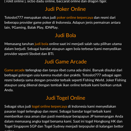
( rolet online ), sicbo dadu online, baccarat online dan dragon tiger.
Judi Poker Online
Totoslot777 merupakan situs judi
poker online terpercaya
dan resmi dari
beberapa provider game poker di Indonesia. Adapun jenis permainan antara
lain, 9Gaming, Balak Play, IDNPlay.
Judi Bola
Memasang taruhan
judi bola
online saat ini menjadi salah satu pilihan utama
dalam berjudi. Sebagai bandar ataupun agen bola terbesar kami menyedikan
provider seperti Sbobet dan BTI.
Judi Game Arcade
Game arcade
terlengkap dan tanpa ribet cuma ada disini. Banyak disukai dari
berbagai golongan usia karena mudah dan praktis. Totoslot777 sebagai agen
resmi bekerja sama dengan provider terbaik seperti Fishing World. Joker Fishing
ataupun yang dikenal dengan tembak ikan online terbaik kami berikan untuk
Anda.
Judi Togel Online
Sebagai situs judi
togel online terpercaya
di Indonesia kami menyediakan
pasaran togel terlengkap dan resmi. Sebagai bandar togel terbaik kami
memberikan rasa aman dan pasti membayar berapapun JP kemenangan Anda
dalam memasang angka togel bersama kami. Saat ini togel Hongkong HK dan
Togel Singapore SGP dan Togel Sydney menjadi terpopuler di kalangan bettor