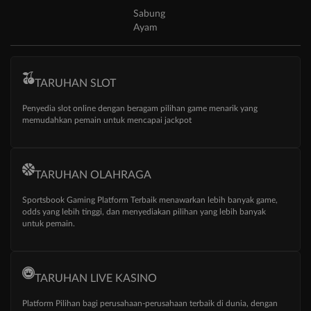
Sabung
Ayam
TARUHAN SLOT
Penyedia slot online dengan beragam pilihan game menarik yang
memudahkan pemain untuk mencapai jackpot
TARUHAN OLAHRAGA
Sportsbook Gaming Platform Terbaik menawarkan lebih banyak game,
odds yang lebih tinggi, dan menyediakan pilihan yang lebih banyak
untuk pemain.
TARUHAN LIVE KASINO
Platform Pilihan bagi perusahaan-perusahaan terbaik di dunia, dengan