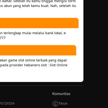
 daftar. Setelah itu kamu tinggal mengisi form
si akun yang telah kamu buat. Nah, setelah itu
n terlengkap mulai melalui bank lokal, e-
777
takan game slot online terbaik yang dapat
ada provider Habanero slot : Slot Online
Komunitas
76729254
Tiktok