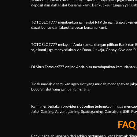
deposit dan daftar slot bersama kami. Berikut keuntungan yang ak
TOTOSLOT777 memberikan game slot RTP dengan tingkat kemenang
dapat bonus dan jakpot terbesar bersama kami.
TOTOSLOT777 melayani Anda semua dengan pilihan Bank dan E mo
saja kami juga menyediakan via Dana, Linkaja, Gopay, Ovo dan Pu
Di Situs Totoslot777 online Anda bisa mendapatkan kemudahan ket
Tidak mudah ditemukan agen slot yang mudah mendapatkan jakpo
bocoran slot yang gampang menang.
Kami menyediakan provider slot online terlengkap hingga mencapai 
Joker Gaming, Advant gaming, Spadegaming, Gamatron, JDB, Play
FAQ 
Berikut adalah jawaban dari sekian pertanyaan, yang banyak ditanya