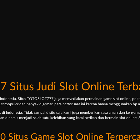
itus Judi Slot Online Terb
i Indonesia. Situs TOTOSLOT777 juga menyediakan permainan game slot online, poker on
 terpopuler dan banyak digemari para bettor saat ini karena hanya menggunakan hp an
1 di Indonesia. Tidak sampai disitu saja kami juga memberikan rasa aman dan kenya
dan dinamis menjadi salah satu kelebihan yang kami berikan dan bermain slot online.
10 Situs Game Slot Online Terperc