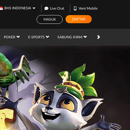
BHS INDONESIA
Live Chat
Versi Mobile
DAFTAR
MASUK
PROMOSI
POKER
E-SPORTS
SABUNG AYAM