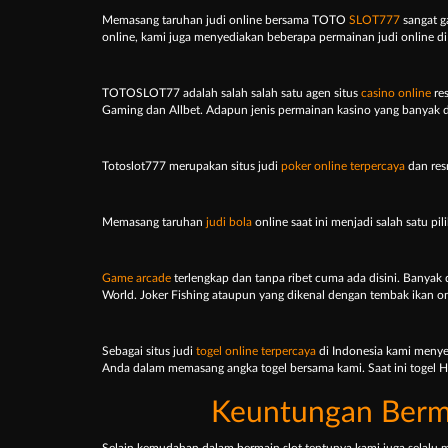
Memasang taruhan judi online bersama TOTO
SLOT777
sangat g
online, kami juga menyediakan beberapa permainan judi online di t
TOTOSLOT77 adalah salah salah satu agen situs
casino online
re
Gaming dan Allbet. Adapun jenis permainan kasino yang banyak di m
Totoslot777 merupakan situs judi
poker online terpercaya
dan res
Memasang taruhan
judi bola
online saat ini menjadi salah satu p
Game arcade
terlengkap dan tanpa ribet cuma ada disini. Banyak 
World. Joker Fishing ataupun yang dikenal dengan tembak ikan on
Sebagai situs judi
togel online terpercaya
di Indonesia kami menye
Anda dalam memasang angka togel bersama kami. Saat ini togel H
Keuntungan Berm
Selain kemudahan dalam bermain slot tentunya kami juga selalu 