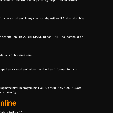
ta bersama kami. Hanya dengan deposit kecil Anda sudah bisa
seperti Bank BCA, BRI, MANDIRI dan BNI, Tidak sampai disitu
daftar slot bersama kami.
patkan karena kami selalu memberikan informasi tentang
ragmatic play, microgaming, live22, slot88, ION Slot, PG Soft,
onic Gaming.
nline
natif totoslot777.