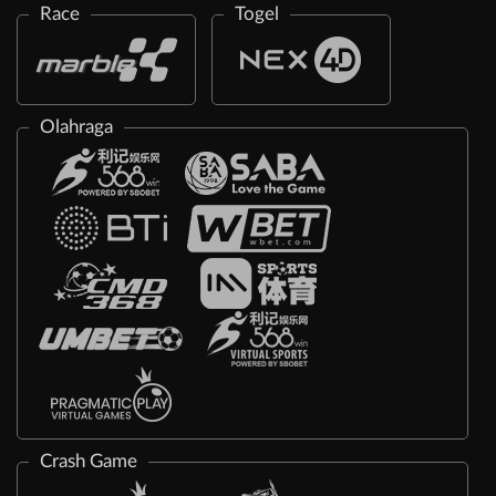
Race
Togel
Olahraga
Crash Game