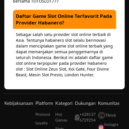
bersama TOTOSLOT777
Daftar Game Slot Online Terfavorit Pada
Provider Habanero?
Sebagai salah satu provider slot online terbaik di
Asia. Tentunya habanero slot selalu berinovasi
dalam menciptakan game slot online terbaik yang
dapat memanjakan semua penggemarnya di
seluruh Indonesia. Berikut ini adalah daftar game
slot online terpopuler pada provider Habanero
slot : Slot Online Zeus Slot, Koi Gate, Four Divine
Beast, Mesin Slot Presto, London Hunter.
Kebijaksanaan
Platform
Kategori
Dukungan
Komunitas
Promosi
Hot
+628137
Tiktok
Games
6729254
Loyalty
Instagra