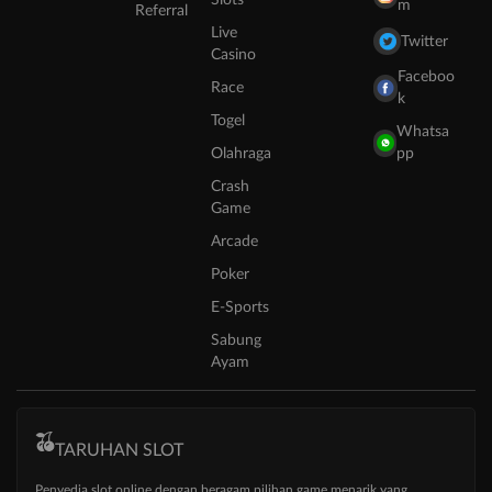
Slots
m
Referral
Live
Twitter
Casino
Faceboo
Race
k
Togel
Whatsa
Olahraga
pp
Crash
Game
Arcade
Poker
E-Sports
Sabung
Ayam
TARUHAN SLOT
Penyedia slot online dengan beragam pilihan game menarik yang