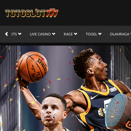
SLOTS
LIVE CASINO
RACE
TOGEL
OLAHRAGA