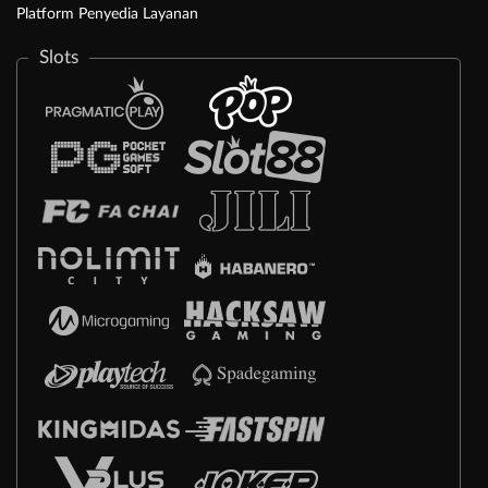
Platform Penyedia Layanan
Slots