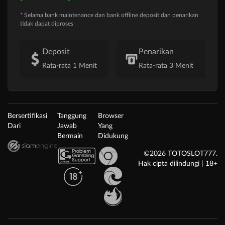
* Selama bank maintenance dan bank offline deposit dan penarikan
tidak dapat diproses
Deposit
Penarikan
Rata-rata 1 Menit
Rata-rata 3 Menit
Bersertifikasi
Tanggung
Browser
Dari
Jawab
Yang
Bermain
Didukung
©2026 TOTOSLOT777.
Hak cipta dilindungi | 18+