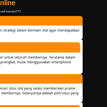
nline
natif totoslot777.
an strategi dalam bermain slot agar mendapatkan
rikan untuk seluruh membernya. Terutama dalam
i prangkat, mulai menggunakan smartphone
encari situs slot yang selalu memberikan promo
p membernya. Selanjutnya adalah pilih situs yang