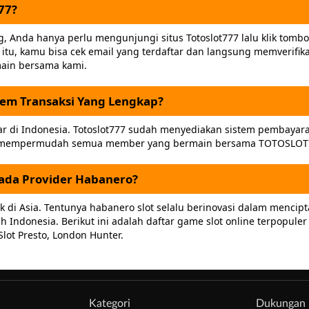
77?
 Anda hanya perlu mengunjungi situs Totoslot777 lalu klik tombol
itu, kamu bisa cek email yang terdaftar dan langsung memverifika
main bersama kami.
tem Transaksi Yang Lengkap?
esar di Indonesia. Totoslot777 sudah menyediakan sistem pembayara
akan mempermudah semua member yang bermain bersama TOTOSLOT
Pada Provider Habanero?
aik di Asia. Tentunya habanero slot selalu berinovasi dalam mencip
donesia. Berikut ini adalah daftar game slot online terpopuler p
Slot Presto, London Hunter.
Kategori
Dukungan