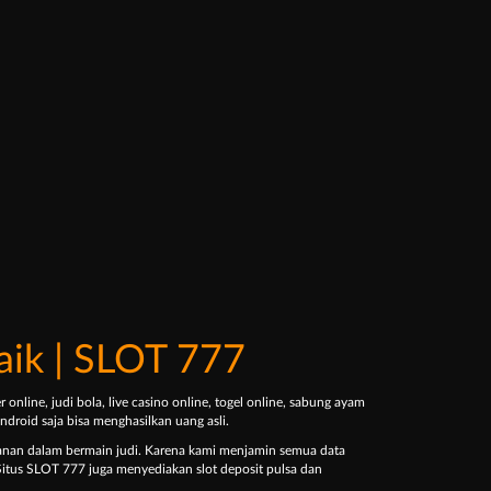
aik | SLOT 777
line, judi bola, live casino online, togel online, sabung ayam
droid saja bisa menghasilkan uang asli.
manan dalam bermain judi. Karena kami menjamin semua data
 Situs SLOT 777 juga menyediakan slot deposit pulsa dan