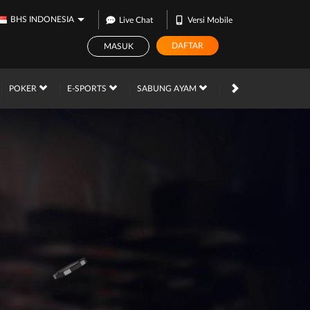
BHS INDONESIA
Live Chat
Versi Mobile
DAFTAR
MASUK
PROMOSI
POKER
E-SPORTS
SABUNG AYAM