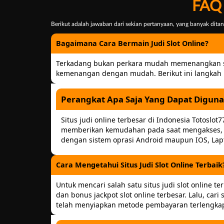
FAQ 
Berikut adalah jawaban dari sekian pertanyaan, yang banyak ditanya
Bagaimana Cara Bermain Judi Slot Online?
Terkadang bukan perkara mudah memenangkan suat
kemenangan dengan mudah. Berikut ini langkah
Perangkat Apa Saja Yang Dapat Diguna
Situs judi online terbesar di Indonesia Totosl
memberikan kemudahan pada saat mengakses, k
dengan sistem oprasi Android maupun IOS, Lap
Cara Mengetahui Situs Judi Slot Online Terbaik
Untuk mencari salah satu situs judi slot online 
dan bonus jackpot slot online terbesar. Lalu, ca
telah menyiapkan metode pembayaran terlengka