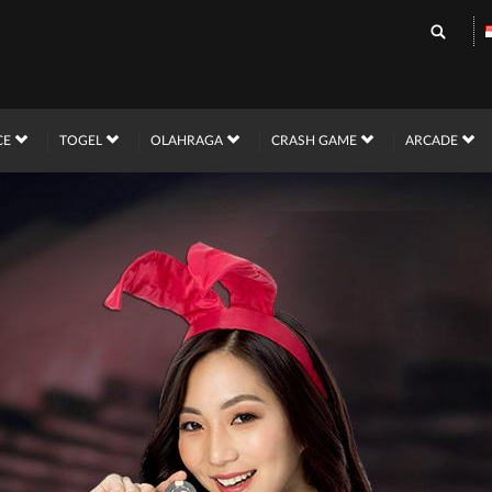
CE
TOGEL
OLAHRAGA
CRASH GAME
ARCADE