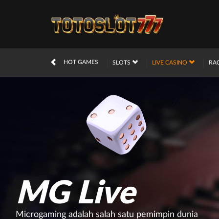
HOT GAMES
SLOTS
LIVE CASINO
RA
MG Live
Microgaming adalah salah satu pemimpin dunia