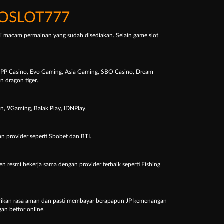
OTOSLOT777
ai macam permainan yang sudah disediakan. Selain game slot
g, PP Casino, Evo Gaming, Asia Gaming, SBO Casino, Dream
n dragon tiger.
in, 9Gaming, Balak Play, IDNPlay.
an provider seperti Sbobet dan BTI.
en resmi bekerja sama dengan provider terbaik seperti Fishing
berikan rasa aman dan pasti membayar berapapun JP kemenangan
an bettor online.