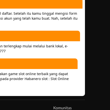
 daftar. Setelah itu kamu tinggal mengisi form
si akun yang telah kamu buat. Nah, setelah itu
n terlengkap mulai melalui bank lokal, e-
777
takan game slot online terbaik yang dapat
ada provider Habanero slot : Slot Online
Komunitas